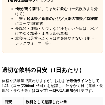
【適切な処置やタイミング】
“喉が渇く前”に、こまめに飲む
（一気飲みより分
けて）
目安：
起床後／食事のたび／入浴の前後／就寝前
にコップ1杯前後
長風呂・運動・サウナなど汗をかいた日は、水だ
けでなく
塩分・ミネラル
も意識
就寝時は足首〜ふくらはぎを冷やさない（靴下・
レッグウォーマー等）
適切な飲料の目安（1日あたり）
体格や活動量で変わりますが、おおよそ
最低ラインとして
1.2L（コップ200mL×6回）
を意識し、汗をかく日（運動・長
風呂・サウナ等）は
コップ1〜2杯ぶん追加
が目安です。
目安
飲料として意識したい量