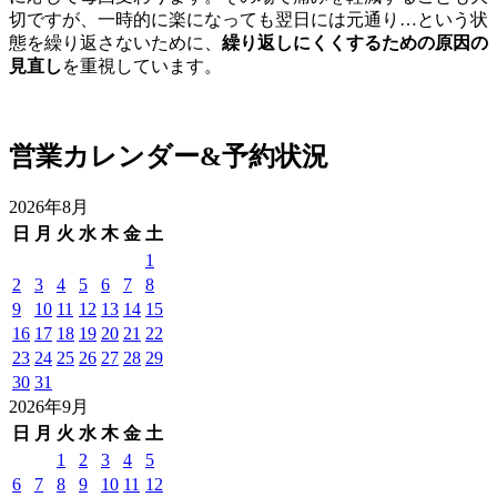
切ですが、一時的に楽になっても翌日には元通り…という状
態を繰り返さないために、
繰り返しにくくするための原因の
見直し
を重視しています。
営業カレンダー&予約状況
2026年8月
日
月
火
水
木
金
土
1
2
3
4
5
6
7
8
9
10
11
12
13
14
15
16
17
18
19
20
21
22
23
24
25
26
27
28
29
30
31
2026年9月
日
月
火
水
木
金
土
1
2
3
4
5
6
7
8
9
10
11
12