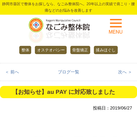
静岡市葵区で整体をお探しなら、なごみ整体院へ。20年以上の実績で肩こり・腰
痛などのお悩みを改善します
整体
オステオパシー
骨盤矯正
揉みほぐし
＜ 前へ
ブログ一覧
次へ ＞
【お知らせ】au PAY に対応致しました
投稿日：2019/06/27