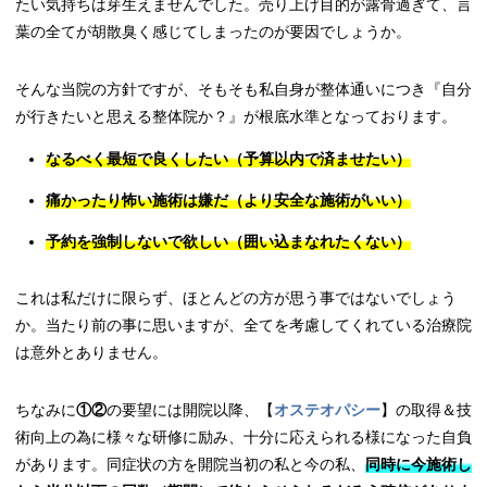
たい気持ちは芽生えませんでした。売り上げ目的が露骨過ぎて、言
葉の全てが胡散臭く感じてしまったのが要因でしょうか。
そんな当院の方針ですが、そもそも私自身が整体通いにつき『自分
が行きたいと思える整体院か？』が根底水準となっております。
なるべく最短で良くしたい（予算以内で済ませたい）
痛かったり怖い施術は嫌だ（より安全な施術がいい）
予約を強制しないで欲しい（囲い込まなれたくない）
これは私だけに限らず、ほとんどの方が思う事ではないでしょう
か。当たり前の事に思いますが、全てを考慮してくれている治療院
は意外とありません。
ちなみに
①②
の要望には開院以降、【
オステオパシー
】の取得＆技
術向上の為に様々な研修に励み、十分に応えられる様になった自負
があります。同症状の方を開院当初の私と今の私、
同時に今施術し