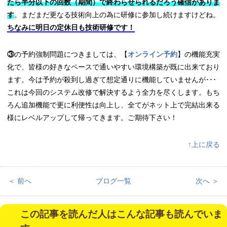
たら半分以下の回数（期間）で終わらせられるだろう確信がありま
す
。まだまだ更なる技術向上の為に研修に参加し続けますけどね。
ちなみに明日の定休日も技術研修です！
③
の予約強制問題につきましては、【
オンライン予約
】の機能充実
化で、皆様の好きなペースで通いやすい環境構築が既に出来ており
ます。今は予約が殺到し過ぎて想定通りに機能していませんが･･･
これは今回のシステム改修で解決するよう全力を尽くします。もち
ろん追加機能で更に利便性は向上し、全てがネット上で完結出来る
様にレベルアップして帰ってきます。ご期待下さい！
↑上に戻る
＜ 前へ
ブログ一覧
次へ ＞
この記事を読んだ人はこんな記事も読んでいま