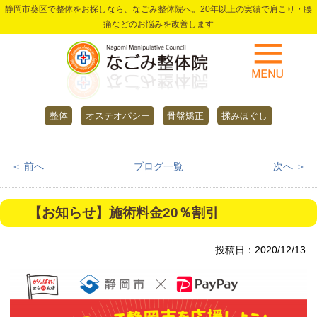
静岡市葵区で整体をお探しなら、なごみ整体院へ。20年以上の実績で肩こり・腰
痛などのお悩みを改善します
整体
オステオパシー
骨盤矯正
揉みほぐし
＜ 前へ
ブログ一覧
次へ ＞
【お知らせ】施術料金20％割引
投稿日：2020/12/13