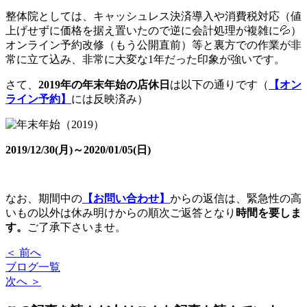
整体院としては、キャッシュレス決済導入や消費税対応（値
上げせずに価格を据え置いたので逆に会計処理が複雑に💦）
オンライン予約改修（もう公開直前）等と裏方での作業が非
常に立て込み、非常に大変な1年だった印象が強いです。
さて、
2019年の年末年始の店休日
は以下の通りです（
【オン
ライン予約】
には反映済み）
2019/12/30(月)～2020/01/05(日)
なお、期間中の
【お問い合わせ】
からの返信は、緊急性の高
いもの以外は休み明けからの順次ご返答となり
時間を要しま
す。
ご了承下さいませ。
＜ 前へ
ブログ一覧
次へ ＞