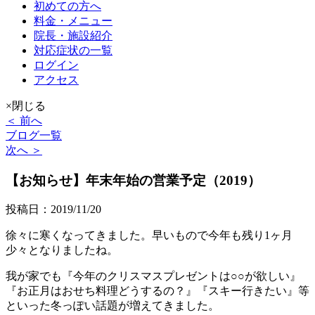
初めての方へ
料金・メニュー
院長・施設紹介
対応症状の一覧
ログイン
アクセス
×閉じる
＜ 前へ
ブログ一覧
次へ ＞
【お知らせ】年末年始の営業予定（2019）
投稿日：2019/11/20
徐々に寒くなってきました。早いもので今年も残り1ヶ月
少々となりましたね。
我が家でも『今年のクリスマスプレゼントは○○が欲しい』
『お正月はおせち料理どうするの？』『スキー行きたい』等
といった冬っぽい話題が増えてきました。