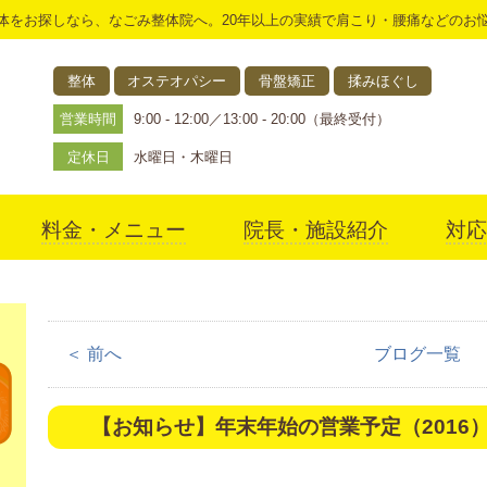
体をお探しなら、なごみ整体院へ。20年以上の実績で肩こり・腰痛などのお
整体
オステオパシー
骨盤矯正
揉みほぐし
営業時間
9:00 - 12:00／13:00 - 20:00（最終受付）
定休日
水曜日・木曜日
料金・メニュー
院長・施設紹介
対応
アクセス
＜ 前へ
ブログ一覧
【お知らせ】年末年始の営業予定（2016