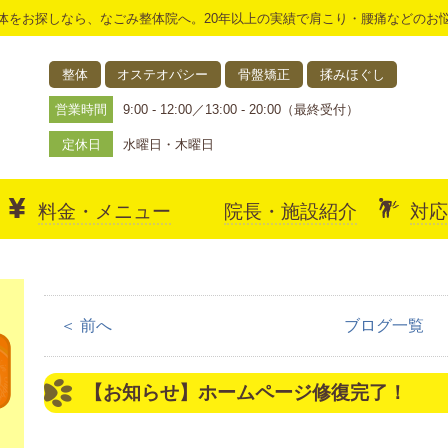
体をお探しなら、なごみ整体院へ。20年以上の実績で肩こり・腰痛などのお
整体
オステオパシー
骨盤矯正
揉みほぐし
営業時間
9:00 - 12:00／13:00 - 20:00（最終受付）
定休日
水曜日・木曜日
料金・メニュー
院長・施設紹介
対応
アクセス
＜ 前へ
ブログ一覧
【お知らせ】ホームページ修復完了！