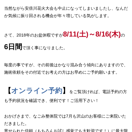
当然ながら安倍川花火大会も中止になってしまいましたし、なんだ
か気候に振り回される機会が年々増している気がします。
8/11(土)～8/16(木)
さて、2018年のお盆休暇ですが
の
6日間
で頂く事になりました。
毎度の事ですが、その前後はかなり混み合う傾向にありますので、
施術依頼をその付近でお考えの方はお早めにご予約願います。
【
オンライン予約
】
をご覧頂ければ、電話予約の方
も予約状況を確認でき、便利です！ご活用下さい！
おかげさまで、なごみ整体院では7月も沢山のお客様にご来院いた
だきました。
寄せられた信頼（もちろんお試し感覚でも大歓迎です！）に最大限