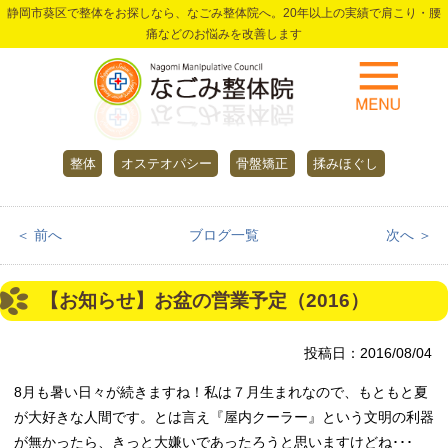
静岡市葵区で整体をお探しなら、なごみ整体院へ。20年以上の実績で肩こり・腰
痛などのお悩みを改善します
整体
オステオパシー
骨盤矯正
揉みほぐし
＜ 前へ
ブログ一覧
次へ ＞
【お知らせ】お盆の営業予定（2016）
投稿日：2016/08/04
8月も暑い日々が続きますね！私は７月生まれなので、もともと夏
が大好きな人間です。とは言え『屋内クーラー』という文明の利器
が無かったら、きっと大嫌いであったろうと思いますけどね･･･