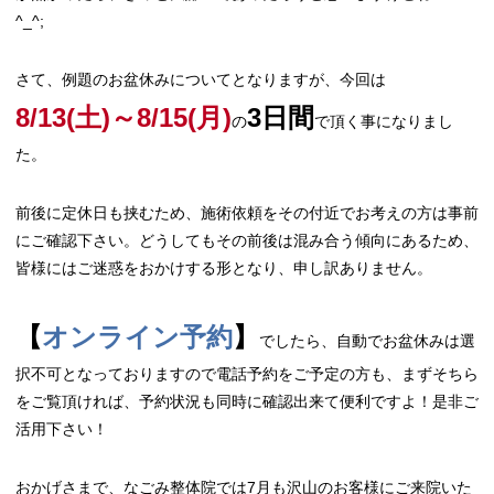
^_^;
さて、例題のお盆休みについてとなりますが、今回は
8/13(土)～8/15(月)
3日間
の
で頂く事になりまし
た。
前後に定休日も挟むため、施術依頼をその付近でお考えの方は事前
にご確認下さい。どうしてもその前後は混み合う傾向にあるため、
皆様にはご迷惑をおかけする形となり、申し訳ありません。
【
オンライン予約
】
でしたら、自動でお盆休みは選
択不可となっておりますので電話予約をご予定の方も、まずそちら
をご覧頂ければ、予約状況も同時に確認出来て便利ですよ！是非ご
活用下さい！
おかげさまで、なごみ整体院では7月も沢山のお客様にご来院いた