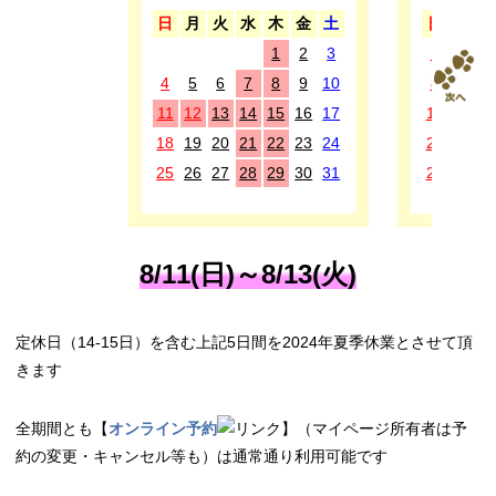
日
月
火
水
木
金
土
日
月
1
2
3
1
2
3
4
5
6
7
8
9
10
8
9
1
11
12
13
14
15
16
17
15
16
1
18
19
20
21
22
23
24
22
23
2
25
26
27
28
29
30
31
29
30
8/11(日)～8/13(火)
定休日（14-15日）を含む上記5日間を2024年夏季休業とさせて頂
きます
全期間とも【
オンライン予約
】（マイページ所有者は予
約の変更・キャンセル等も）は通常通り利用可能です