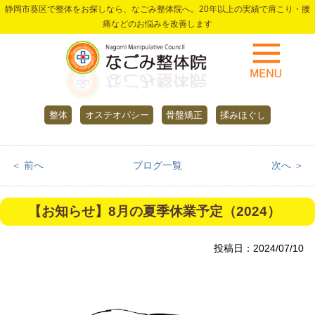
静岡市葵区で整体をお探しなら、なごみ整体院へ。20年以上の実績で肩こり・腰
痛などのお悩みを改善します
整体
オステオパシー
骨盤矯正
揉みほぐし
＜ 前へ
ブログ一覧
次へ ＞
【お知らせ】8月の夏季休業予定（2024）
投稿日：2024/07/10