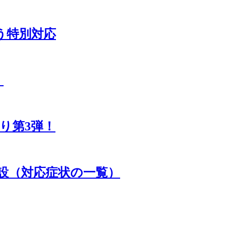
う特別対応
）
り第3弾！
設（対応症状の一覧）