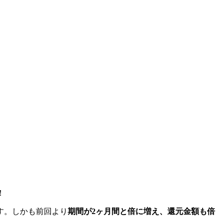
！
す。
しかも前回より
期間が2ヶ月間と倍に増え、還元金額も倍