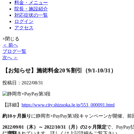
料金・メニュー
院長・施設紹介
対応症状の一覧
ログイン
アクセス
×閉じる
＜ 前へ
ブログ一覧
次へ ＞
【お知らせ】施術料金20％割引（9/1-10/31）
投稿日：2022/08/31
【詳細】
https://www.city.shizuoka.lg.jp/553_000091.html
約10ヶ月振り
に静岡市×PayPay第3段キャンペーンが開催
2022/09/01（木）～ 2022/10/31（月）の2ヶ月限定
で、PayP
に増額
されています。詳しくは上記詳細をご覧下さい。