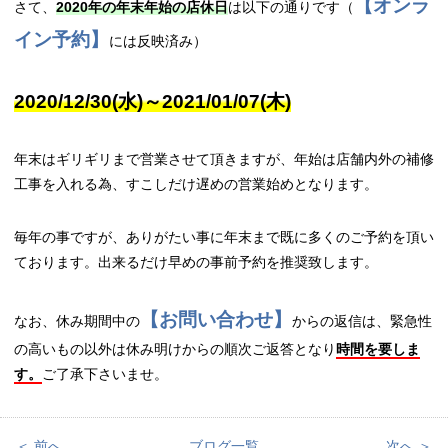
【オンラ
さて、
2020年の年末年始の店休日
は以下の通りです（
イン予約】
には反映済み）
2020/12/30(水)～2021/01/07(木)
年末はギリギリまで営業させて頂きますが、年始は店舗内外の補修
工事を入れる為、すこしだけ遅めの営業始めとなります。
毎年の事ですが、ありがたい事に年末まで既に多くのご予約を頂い
ております。出来るだけ早めの事前予約を推奨致します。
【お問い合わせ】
なお、休み期間中の
からの返信は、緊急性
の高いもの以外は休み明けからの順次ご返答となり
時間を要しま
す。
ご了承下さいませ。
＜ 前へ
ブログ一覧
次へ ＞