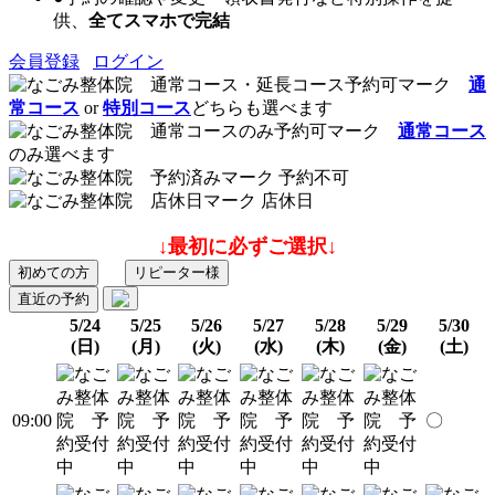
供、
全てスマホで完結
会員登録
ログイン
通
常コース
or
特別コース
どちらも選べます
通常コース
のみ選べます
予約不可
店休日
↓最初に必ずご選択↓
初めての方
リピーター様
直近の予約
5/24
5/25
5/26
5/27
5/28
5/29
5/30
(日)
(月)
(火)
(水)
(木)
(金)
(土)
09:00
〇