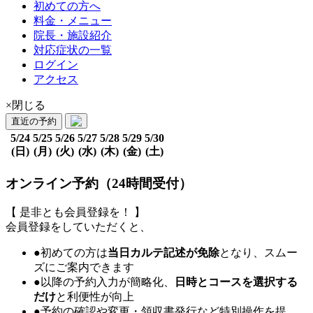
初めての方へ
料金・メニュー
院長・施設紹介
対応症状の一覧
ログイン
アクセス
×閉じる
直近の予約
5/24
5/25
5/26
5/27
5/28
5/29
5/30
(日)
(月)
(火)
(水)
(木)
(金)
(土)
オンライン予約（24時間受付）
【 是非とも会員登録を！ 】
会員登録をしていただくと、
●初めての方は
当日カルテ記述が免除
となり、スムー
ズにご案内できます
●以降の予約入力が簡略化、
日時とコースを選択する
だけ
と利便性が向上
●予約の確認や変更・領収書発行など特別操作を提