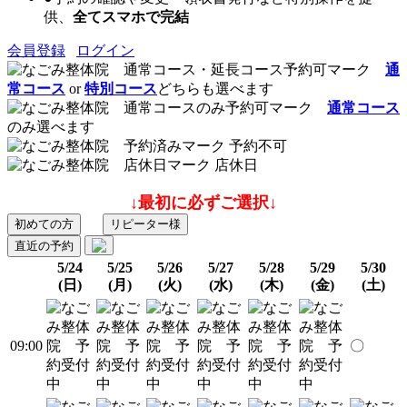
供、
全てスマホで完結
会員登録
ログイン
通
常コース
or
特別コース
どちらも選べます
通常コース
のみ選べます
予約不可
店休日
↓最初に必ずご選択↓
初めての方
リピーター様
直近の予約
5/24
5/25
5/26
5/27
5/28
5/29
5/30
(日)
(月)
(火)
(水)
(木)
(金)
(土)
09:00
〇