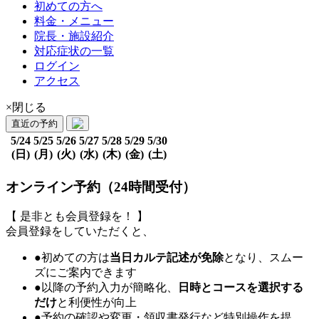
初めての方へ
料金・メニュー
院長・施設紹介
対応症状の一覧
ログイン
アクセス
×閉じる
直近の予約
5/24
5/25
5/26
5/27
5/28
5/29
5/30
(日)
(月)
(火)
(水)
(木)
(金)
(土)
オンライン予約（24時間受付）
【 是非とも会員登録を！ 】
会員登録をしていただくと、
●初めての方は
当日カルテ記述が免除
となり、スムー
ズにご案内できます
●以降の予約入力が簡略化、
日時とコースを選択する
だけ
と利便性が向上
●予約の確認や変更・領収書発行など特別操作を提