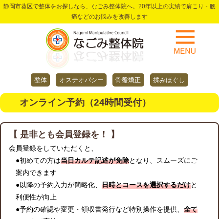
静岡市葵区で整体をお探しなら、なごみ整体院へ。20年以上の実績で肩こり・腰
痛などのお悩みを改善します
整体
オステオパシー
骨盤矯正
揉みほぐし
オンライン予約（24時間受付）
【 是非とも会員登録を！ 】
会員登録をしていただくと、
●初めての方は
当日カルテ記述が免除
となり、スムーズにご
案内できます
●以降の予約入力が簡略化、
日時とコースを選択するだけ
と
利便性が向上
●予約の確認や変更・領収書発行など特別操作を提供、
全て