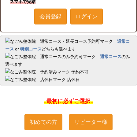
スマホで完結
会員登録
ログイン
通常コ
ース
or
特別コース
どちらも選べます
通常コース
のみ
選べます
予約不可
店休日
↓最初に必ずご選択↓
初めての方
リピーター様