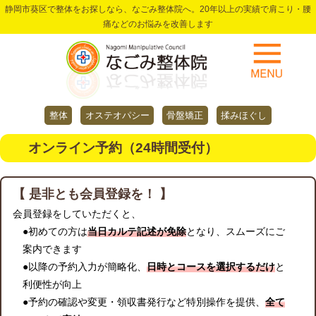
静岡市葵区で整体をお探しなら、なごみ整体院へ。20年以上の実績で肩こり・腰
痛などのお悩みを改善します
整体
オステオパシー
骨盤矯正
揉みほぐし
オンライン予約（24時間受付）
【 是非とも会員登録を！ 】
会員登録をしていただくと、
●初めての方は
当日カルテ記述が免除
となり、スムーズにご
案内できます
●以降の予約入力が簡略化、
日時とコースを選択するだけ
と
利便性が向上
●予約の確認や変更・領収書発行など特別操作を提供、
全て