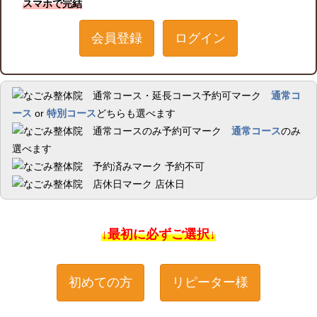
スマホで完結
会員登録
ログイン
通常コ
ース
or
特別コース
どちらも選べます
通常コース
のみ
選べます
予約不可
店休日
↓最初に必ずご選択↓
初めての方
リピーター様