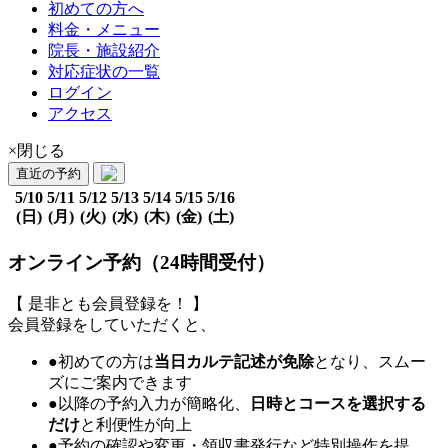
初めての方へ
料金・メニュー
院長・施設紹介
対応症状の一覧
ログイン
アクセス
×閉じる
直近の予約
5/10
5/11
5/12
5/13
5/14
5/15
5/16
(日)
(月)
(火)
(水)
(木)
(金)
(土)
オンライン予約（24時間受付）
【 是非とも会員登録を！ 】
会員登録をしていただくと、
●初めての方は
当日カルテ記述が免除
となり、スムー
ズにご案内できます
●以降の予約入力が簡略化、
日時とコースを選択する
だけ
と利便性が向上
●予約の確認や変更・領収書発行など特別操作を提