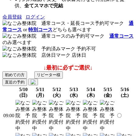
供、
全てスマホで完結
会員登録
ログイン
通
常コース
or
特別コース
どちらも選べます
通常コース
のみ選べます
予約不可
店休日
↓最初に必ずご選択↓
初めての方
リピーター様
直近の予約
5/10
5/11
5/12
5/13
5/14
5/15
5/16
(日)
(月)
(火)
(水)
(木)
(金)
(土)
09:00
〇