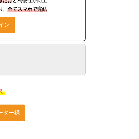
るだけ
と利便性が向上
供、
全てスマホで完結
イン
択↓
ーター様