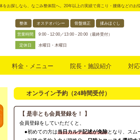
体をお探しなら、なごみ整体院へ。20年以上の実績で肩こり・腰痛などのお
整体
オステオパシー
骨盤矯正
揉みほぐし
営業時間
9:00 - 12:00／13:00 - 20:00（最終受付）
定休日
水曜日・木曜日
料金・メニュー
院長・施設紹介
対応
アクセス
オンライン予約（24時間受付）
【 是非とも会員登録を！ 】
会員登録をしていただくと、
●初めての方は
当日カルテ記述が免除
となり、スム