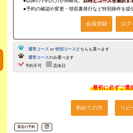
●以降の予約入力が簡略化、
日時とコースを選択す
●予約の確認や変更・領収書発行など特別操作を提
会員登録
ログ
通常コース
or
特別コース
どちらも選べます
通常コース
のみ選べます
予約不可
店休日
↓最初に必ずご選
初めての方
リピ
直近の予約