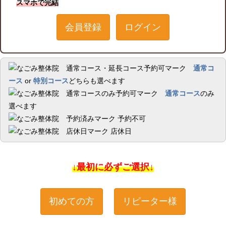
スマホで完結
会員登録
ログイン
通常コ
ース
or
特別コース
どちらも選べます
通常コース
のみ
選べます
予約不可
店休日
↓最初に必ずご選択↓
初めての方
リピーター様