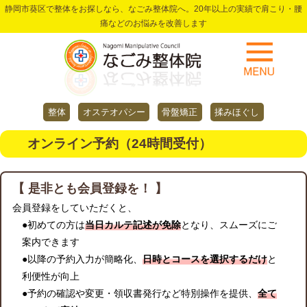
静岡市葵区で整体をお探しなら、なごみ整体院へ。20年以上の実績で肩こり・腰
痛などのお悩みを改善します
整体
オステオパシー
骨盤矯正
揉みほぐし
オンライン予約（24時間受付）
【 是非とも会員登録を！ 】
会員登録をしていただくと、
●初めての方は
当日カルテ記述が免除
となり、スムーズにご
案内できます
●以降の予約入力が簡略化、
日時とコースを選択するだけ
と
利便性が向上
●予約の確認や変更・領収書発行など特別操作を提供、
全て