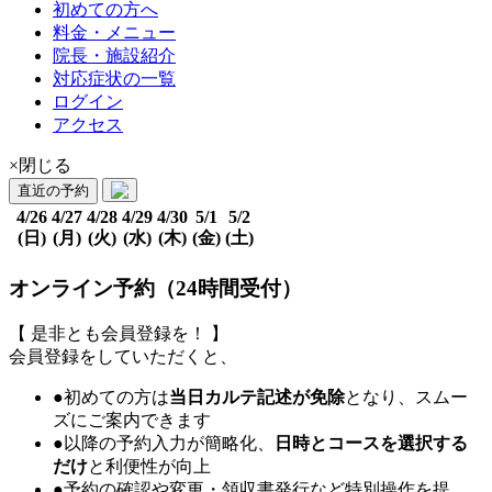
初めての方へ
料金・メニュー
院長・施設紹介
対応症状の一覧
ログイン
アクセス
×閉じる
直近の予約
4/26
4/27
4/28
4/29
4/30
5/1
5/2
(日)
(月)
(火)
(水)
(木)
(金)
(土)
オンライン予約（24時間受付）
【 是非とも会員登録を！ 】
会員登録をしていただくと、
●初めての方は
当日カルテ記述が免除
となり、スムー
ズにご案内できます
●以降の予約入力が簡略化、
日時とコースを選択する
だけ
と利便性が向上
●予約の確認や変更・領収書発行など特別操作を提