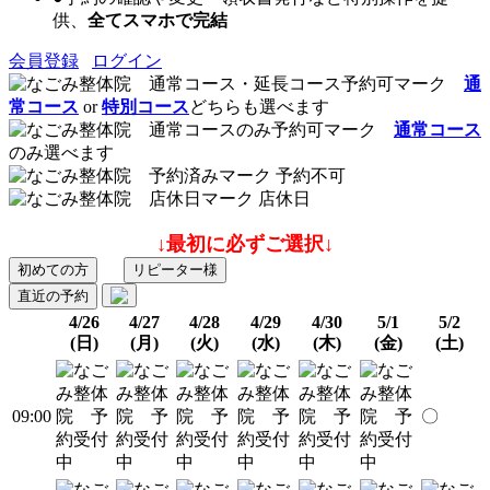
供、
全てスマホで完結
会員登録
ログイン
通
常コース
or
特別コース
どちらも選べます
通常コース
のみ選べます
予約不可
店休日
↓最初に必ずご選択↓
初めての方
リピーター様
直近の予約
4/26
4/27
4/28
4/29
4/30
5/1
5/2
(日)
(月)
(火)
(水)
(木)
(金)
(土)
09:00
〇