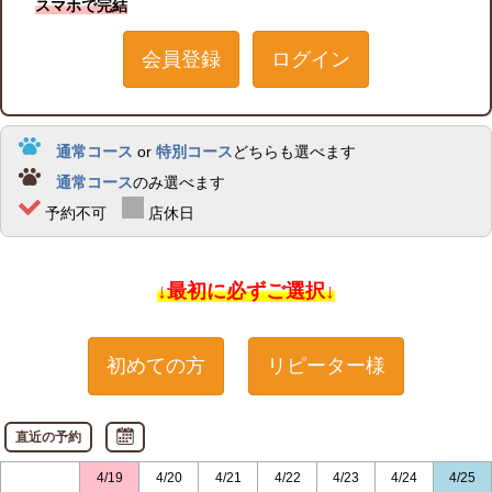
スマホで完結
会員登録
ログイン
通常コース
or
特別コース
どちらも選べます
通常コース
のみ選べます
予約不可
店休日
↓最初に必ずご選択↓
初めての方
リピーター様
直近の予約
4/19
4/20
4/21
4/22
4/23
4/24
4/25