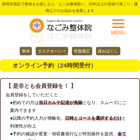
静岡市葵区で整体をお探しなら、なごみ整体院へ。20年以上の実績で肩こり・腰
痛などのお悩みを改善します
整体
オステオパシー
骨盤矯正
揉みほぐし
オンライン予約（24時間受付）
【 是非とも会員登録を！ 】
会員登録をしていただくと、
●初めての方は
当日カルテ記述が免除
となり、スムーズにご
案内できます
●以降の予約入力が簡略化、
日時とコースを選択するだけ
と
利便性が向上
●予約の確認や変更・領収書発行など特別操作を提供、
全て