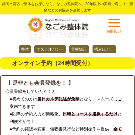
静岡市葵区で整体をお探しなら、なごみ整体院へ。20年以上の実績で肩こり・腰
痛などのお悩みを改善します
整体
オステオパシー
骨盤矯正
揉みほぐし
オンライン予約（24時間受付）
【 是非とも会員登録を！ 】
会員登録をしていただくと、
●初めての方は
当日カルテ記述が免除
となり、スムーズにご
案内できます
●以降の予約入力が簡略化、
日時とコースを選択するだけ
と
利便性が向上
●予約の確認や変更・領収書発行など特別操作を提供、
全て