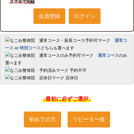
スマホで完結
会員登録
ログイン
通常コ
ース
or
特別コース
どちらも選べます
通常コース
のみ
選べます
予約不可
店休日
↓最初に必ずご選択↓
初めての方
リピーター様