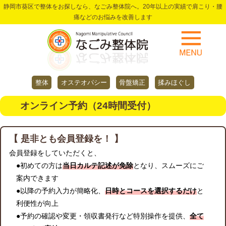
静岡市葵区で整体をお探しなら、なごみ整体院へ。20年以上の実績で肩こり・腰
痛などのお悩みを改善します
整体
オステオパシー
骨盤矯正
揉みほぐし
オンライン予約（24時間受付）
【 是非とも会員登録を！ 】
会員登録をしていただくと、
●初めての方は
当日カルテ記述が免除
となり、スムーズにご
案内できます
●以降の予約入力が簡略化、
日時とコースを選択するだけ
と
利便性が向上
●予約の確認や変更・領収書発行など特別操作を提供、
全て