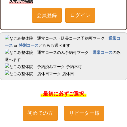
スマホで完結
会員登録
ログイン
通常コ
ース
or
特別コース
どちらも選べます
通常コース
のみ
選べます
予約不可
店休日
↓最初に必ずご選択↓
初めての方
リピーター様