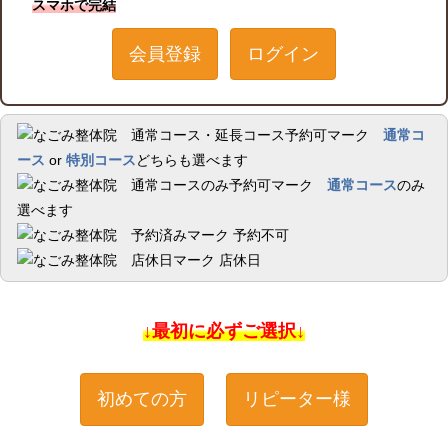
スマホで完結
会員登録
ログイン
通常コ
ース
or
特別コース
どちらも選べます
通常コース
のみ
選べます
予約不可
店休日
↓最初に必ずご選択↓
初めての方
リピーター様