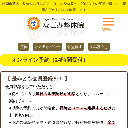
静岡市葵区で整体をお探しなら、なごみ整体院へ。20年以上の実績で肩こり・腰
痛などのお悩みを改善します
整体
オステオパシー
骨盤矯正
揉みほぐし
オンライン予約（24時間受付）
【 是非とも会員登録を！ 】
会員登録をしていただくと、
●初めての方は
当日カルテ記述が免除
となり、スムーズにご
案内できます
●以降の予約入力が簡略化、
日時とコースを選択するだけ
と
利便性が向上
●予約の確認や変更・領収書発行など特別操作を提供、
全て