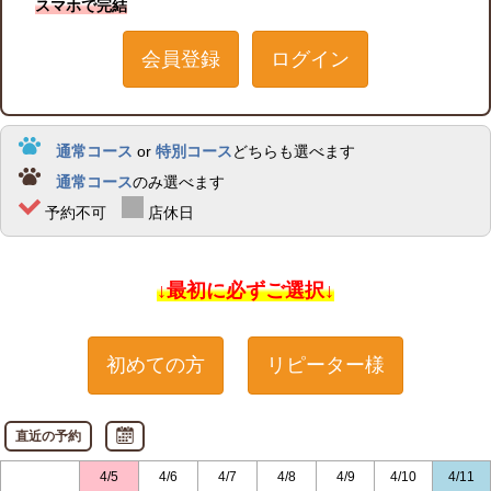
スマホで完結
会員登録
ログイン
通常コース
or
特別コース
どちらも選べます
通常コース
のみ選べます
予約不可
店休日
↓最初に必ずご選択↓
初めての方
リピーター様
直近の予約
4/5
4/6
4/7
4/8
4/9
4/10
4/11