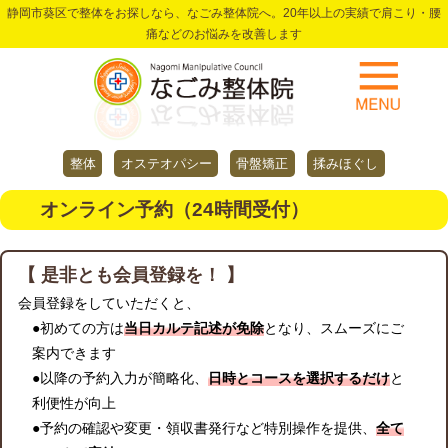
静岡市葵区で整体をお探しなら、なごみ整体院へ。20年以上の実績で肩こり・腰
痛などのお悩みを改善します
整体
オステオパシー
骨盤矯正
揉みほぐし
オンライン予約（24時間受付）
【 是非とも会員登録を！ 】
会員登録をしていただくと、
●初めての方は
当日カルテ記述が免除
となり、スムーズにご
案内できます
●以降の予約入力が簡略化、
日時とコースを選択するだけ
と
利便性が向上
●予約の確認や変更・領収書発行など特別操作を提供、
全て