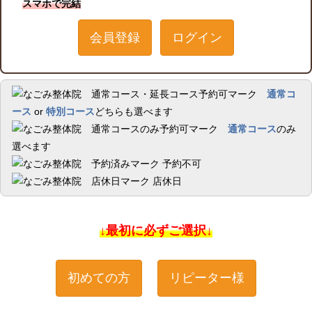
スマホで完結
会員登録
ログイン
通常コ
ース
or
特別コース
どちらも選べます
通常コース
のみ
選べます
予約不可
店休日
↓最初に必ずご選択↓
初めての方
リピーター様