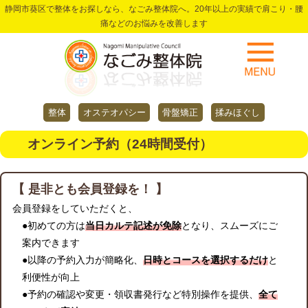
静岡市葵区で整体をお探しなら、なごみ整体院へ。20年以上の実績で肩こり・腰
痛などのお悩みを改善します
整体
オステオパシー
骨盤矯正
揉みほぐし
オンライン予約（24時間受付）
【 是非とも会員登録を！ 】
会員登録をしていただくと、
●初めての方は
当日カルテ記述が免除
となり、スムーズにご
案内できます
●以降の予約入力が簡略化、
日時とコースを選択するだけ
と
利便性が向上
●予約の確認や変更・領収書発行など特別操作を提供、
全て