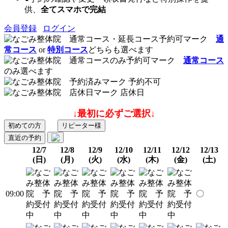
供、
全てスマホで完結
会員登録
ログイン
通
常コース
or
特別コース
どちらも選べます
通常コース
のみ選べます
予約不可
店休日
↓最初に必ずご選択↓
初めての方
リピーター様
直近の予約
12/7
12/8
12/9
12/10
12/11
12/12
12/13
(日)
(月)
(火)
(水)
(木)
(金)
(土)
09:00
〇