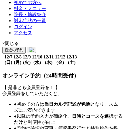
初めての方へ
料金・メニュー
院長・施設紹介
対応症状の一覧
ログイン
アクセス
×閉じる
直近の予約
12/7
12/8
12/9
12/10
12/11
12/12
12/13
(日)
(月)
(火)
(水)
(木)
(金)
(土)
オンライン予約（24時間受付）
【 是非とも会員登録を！ 】
会員登録をしていただくと、
●初めての方は
当日カルテ記述が免除
となり、スムー
ズにご案内できます
●以降の予約入力が簡略化、
日時とコースを選択する
だけ
と利便性が向上
●予約の確認や変更・領収書発行など特別操作を提