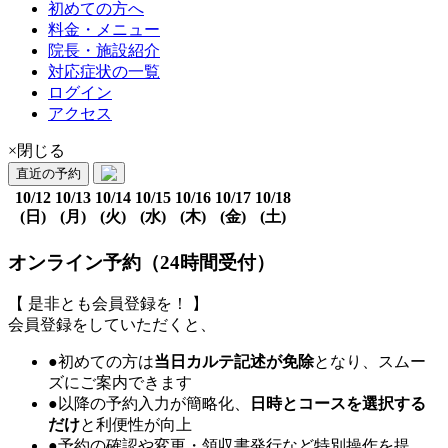
初めての方へ
料金・メニュー
院長・施設紹介
対応症状の一覧
ログイン
アクセス
×閉じる
直近の予約
10/12
10/13
10/14
10/15
10/16
10/17
10/18
(日)
(月)
(火)
(水)
(木)
(金)
(土)
オンライン予約（24時間受付）
【 是非とも会員登録を！ 】
会員登録をしていただくと、
●初めての方は
当日カルテ記述が免除
となり、スムー
ズにご案内できます
●以降の予約入力が簡略化、
日時とコースを選択する
だけ
と利便性が向上
●予約の確認や変更・領収書発行など特別操作を提