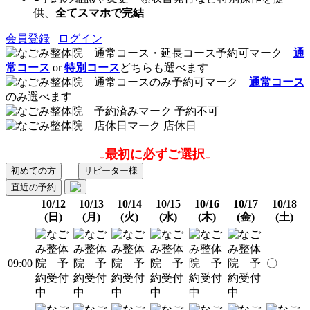
供、
全てスマホで完結
会員登録
ログイン
通
常コース
or
特別コース
どちらも選べます
通常コース
のみ選べます
予約不可
店休日
↓最初に必ずご選択↓
初めての方
リピーター様
直近の予約
10/12
10/13
10/14
10/15
10/16
10/17
10/18
(日)
(月)
(火)
(水)
(木)
(金)
(土)
09:00
〇