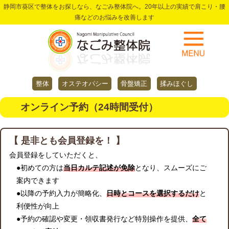
静岡市葵区で整体をお探しなら、なごみ整体院へ。20年以上の実績で肩こり・腰
痛などのお悩みを改善します
整体
オステオパシー
骨盤矯正
揉みほぐし
オンライン予約（24時間受付）
【 是非とも会員登録を！ 】
会員登録をしていただくと、
●初めての方は
当日カルテ記述が免除
となり、スムーズにご
案内できます
●以降の予約入力が簡略化、
日時とコースを選択するだけ
と
利便性が向上
●予約の確認や変更・領収書発行など特別操作を提供、
全て