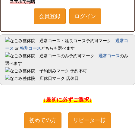
スマホで完結
会員登録
ログイン
通常コ
ース
or
特別コース
どちらも選べます
通常コース
のみ
選べます
予約不可
店休日
↓最初に必ずご選択↓
初めての方
リピーター様