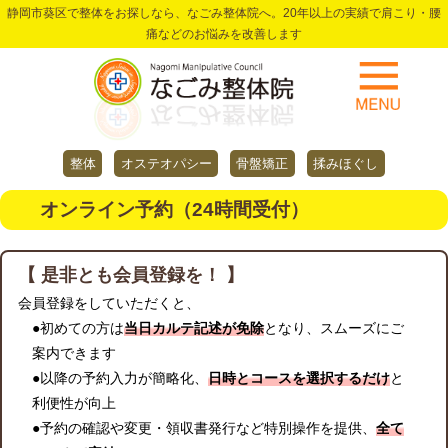
静岡市葵区で整体をお探しなら、なごみ整体院へ。20年以上の実績で肩こり・腰
痛などのお悩みを改善します
整体
オステオパシー
骨盤矯正
揉みほぐし
オンライン予約（24時間受付）
【 是非とも会員登録を！ 】
会員登録をしていただくと、
●初めての方は
当日カルテ記述が免除
となり、スムーズにご
案内できます
●以降の予約入力が簡略化、
日時とコースを選択するだけ
と
利便性が向上
●予約の確認や変更・領収書発行など特別操作を提供、
全て