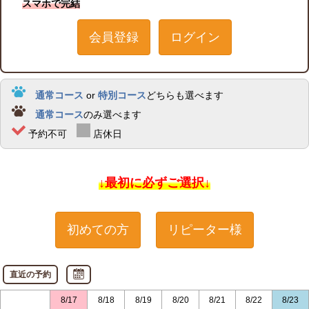
スマホで完結
会員登録
ログイン
通常コース
or
特別コース
どちらも選べます
通常コース
のみ選べます
予約不可
店休日
↓最初に必ずご選択↓
初めての方
リピーター様
直近の予約
8/17
8/18
8/19
8/20
8/21
8/22
8/23