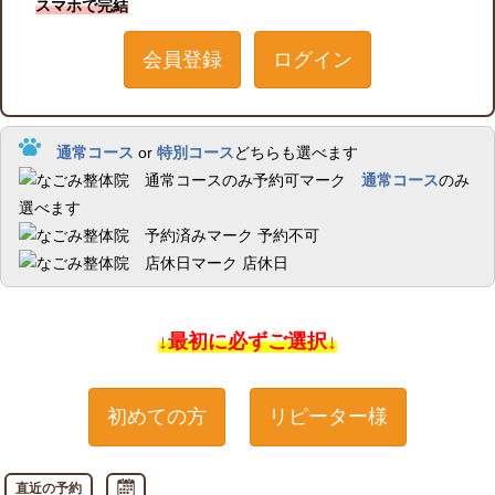
スマホで完結
会員登録
ログイン
通常コース
or
特別コース
どちらも選べます
通常コース
のみ
選べます
予約不可
店休日
↓最初に必ずご選択↓
初めての方
リピーター様
直近の予約