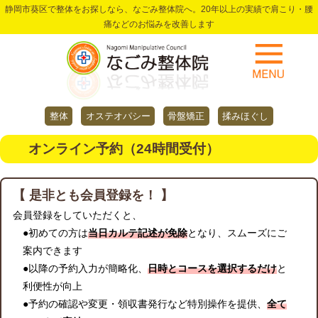
静岡市葵区で整体をお探しなら、なごみ整体院へ。20年以上の実績で肩こり・腰
痛などのお悩みを改善します
整体
オステオパシー
骨盤矯正
揉みほぐし
オンライン予約（24時間受付）
【 是非とも会員登録を！ 】
会員登録をしていただくと、
●初めての方は
当日カルテ記述が免除
となり、スムーズにご
案内できます
●以降の予約入力が簡略化、
日時とコースを選択するだけ
と
利便性が向上
●予約の確認や変更・領収書発行など特別操作を提供、
全て