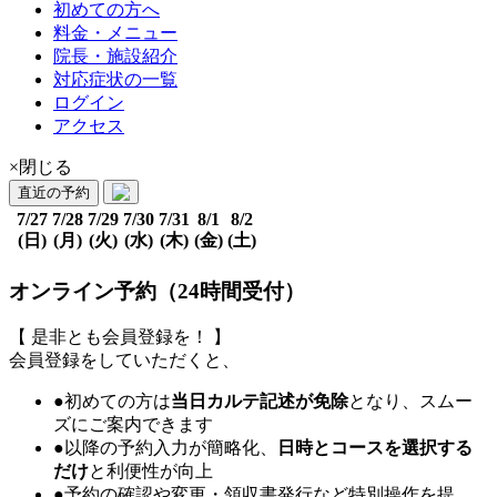
初めての方へ
料金・メニュー
院長・施設紹介
対応症状の一覧
ログイン
アクセス
×閉じる
直近の予約
7/27
7/28
7/29
7/30
7/31
8/1
8/2
(日)
(月)
(火)
(水)
(木)
(金)
(土)
オンライン予約（24時間受付）
【 是非とも会員登録を！ 】
会員登録をしていただくと、
●初めての方は
当日カルテ記述が免除
となり、スムー
ズにご案内できます
●以降の予約入力が簡略化、
日時とコースを選択する
だけ
と利便性が向上
●予約の確認や変更・領収書発行など特別操作を提