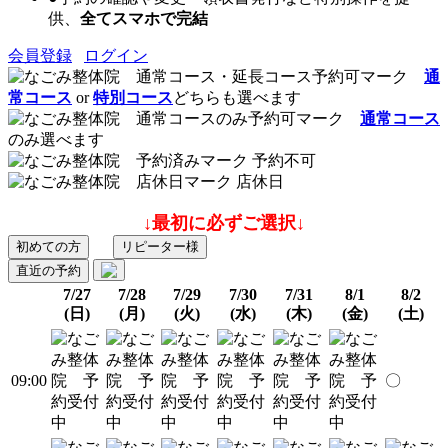
供、
全てスマホで完結
会員登録
ログイン
通
常コース
or
特別コース
どちらも選べます
通常コース
のみ選べます
予約不可
店休日
↓最初に必ずご選択↓
初めての方
リピーター様
直近の予約
7/27
7/28
7/29
7/30
7/31
8/1
8/2
(日)
(月)
(火)
(水)
(木)
(金)
(土)
09:00
〇