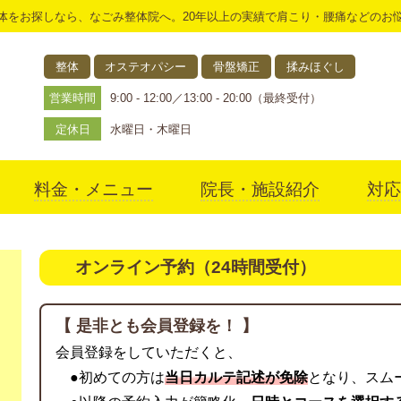
体をお探しなら、なごみ整体院へ。20年以上の実績で肩こり・腰痛などのお
整体
オステオパシー
骨盤矯正
揉みほぐし
営業時間
9:00 - 12:00／13:00 - 20:00（最終受付）
定休日
水曜日・木曜日
料金・メニュー
院長・施設紹介
対応
アクセス
オンライン予約（24時間受付）
【 是非とも会員登録を！ 】
会員登録をしていただくと、
●初めての方は
当日カルテ記述が免除
となり、スム