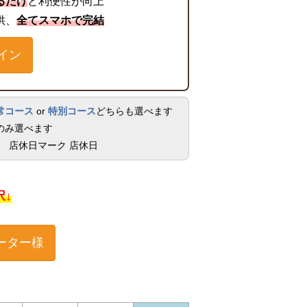
るだけ
と利便性が向上
供、
全てスマホで完結
イン
常コース
or
特別コース
どちらも選べます
のみ選べます
店休日
択↓
ーター様