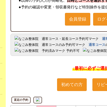
●以降の予約入力が簡略化、
日時とコースを選択す
●予約の確認や変更・領収書発行など特別操作を提
会員登録
ログ
通
通常コース
予約不可
↓最初に必ずご選
初めての方
リピ
直近の予約