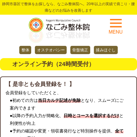
静岡市葵区で整体をお探しなら、なごみ整体院へ。20年以上の実績で肩こり・腰
痛などのお悩みを改善します
整体
オステオパシー
骨盤矯正
揉みほぐし
オンライン予約（24時間受付）
【 是非とも会員登録を！ 】
会員登録をしていただくと、
●初めての方は
当日カルテ記述が免除
となり、スムーズにご
案内できます
●以降の予約入力が簡略化、
日時とコースを選択するだけ
と
利便性が向上
●予約の確認や変更・領収書発行など特別操作を提供、
全て