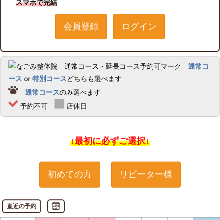
スマホで完結
会員登録
ログイン
通常コ
ース
or
特別コース
どちらも選べます
通常コース
のみ選べます
予約不可
店休日
↓最初に必ずご選択↓
初めての方
リピーター様
直近の予約