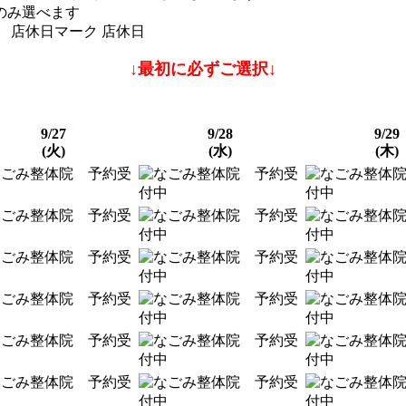
のみ選べます
店休日
↓最初に必ずご選択↓
9/27
9/28
9/29
(火)
(水)
(木)