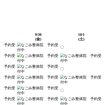
9/30
10/1
(金)
(土)
〇
〇
〇