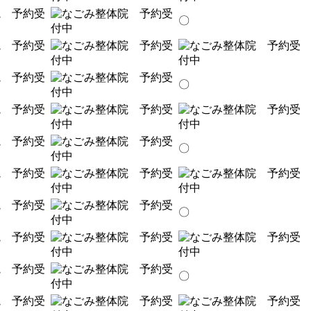
〇
〇
〇
〇
〇