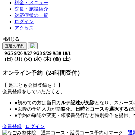
料金・メニュー
院長・施設紹介
対応症状の一覧
ログイン
アクセス
×閉じる
直近の予約
9/25
9/26
9/27
9/28
9/29
9/30
10/1
(日)
(月)
(火)
(水)
(木)
(金)
(土)
オンライン予約（24時間受付）
【 是非とも会員登録を！ 】
会員登録をしていただくと、
●初めての方は
当日カルテ記述が免除
となり、スムーズ
●以降の予約入力が簡略化、
日時とコースを選択するだ
●予約の確認や変更・領収書発行など特別操作を提供、
会員登録
ログイン
通