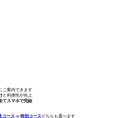
にご案内できます
け
と利便性が向上
全てスマホで完結
常コース
or
特別コース
どちらも選べます