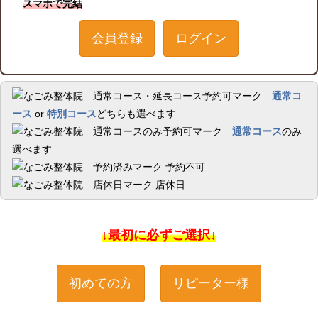
スマホで完結
会員登録
ログイン
通常コ
ース
or
特別コース
どちらも選べます
通常コース
のみ
選べます
予約不可
店休日
↓最初に必ずご選択↓
初めての方
リピーター様