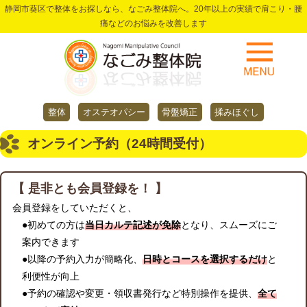
静岡市葵区で整体をお探しなら、なごみ整体院へ。20年以上の実績で肩こり・腰
痛などのお悩みを改善します
整体
オステオパシー
骨盤矯正
揉みほぐし
オンライン予約（24時間受付）
【 是非とも会員登録を！ 】
会員登録をしていただくと、
●初めての方は
当日カルテ記述が免除
となり、スムーズにご
案内できます
●以降の予約入力が簡略化、
日時とコースを選択するだけ
と
利便性が向上
●予約の確認や変更・領収書発行など特別操作を提供、
全て