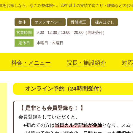
体をお探しなら、なごみ整体院へ。20年以上の実績で肩こり・腰痛などのお
整体
オステオパシー
骨盤矯正
揉みほぐし
営業時間
9:00 - 12:00／13:00 - 20:00（最終受付）
定休日
水曜日・木曜日
料金・メニュー
院長・施設紹介
対応
アクセス
オンライン予約（24時間受付）
【 是非とも会員登録を！ 】
会員登録をしていただくと、
●初めての方は
当日カルテ記述が免除
となり、スム