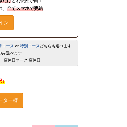
るだけ
と利便性が向上
供、
全てスマホで完結
イン
常コース
or
特別コース
どちらも選べます
のみ選べます
店休日
択↓
ーター様