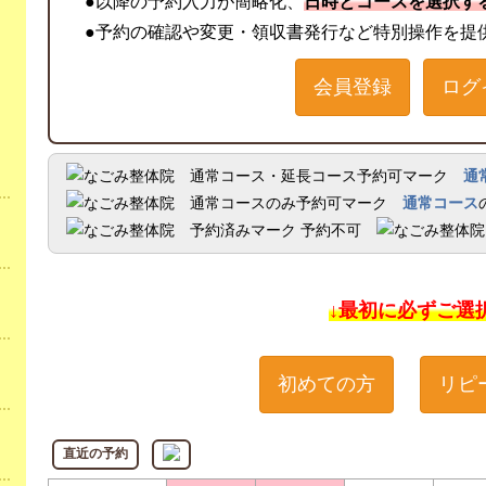
●以降の予約入力が簡略化、
日時とコースを選択す
●予約の確認や変更・領収書発行など特別操作を提
会員登録
ログ
通
通常コース
予約不可
↓最初に必ずご選
初めての方
リピ
直近の予約