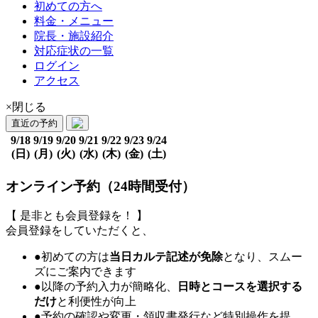
初めての方へ
料金・メニュー
院長・施設紹介
対応症状の一覧
ログイン
アクセス
×閉じる
直近の予約
9/18
9/19
9/20
9/21
9/22
9/23
9/24
(日)
(月)
(火)
(水)
(木)
(金)
(土)
オンライン予約（24時間受付）
【 是非とも会員登録を！ 】
会員登録をしていただくと、
●初めての方は
当日カルテ記述が免除
となり、スムー
ズにご案内できます
●以降の予約入力が簡略化、
日時とコースを選択する
だけ
と利便性が向上
●予約の確認や変更・領収書発行など特別操作を提