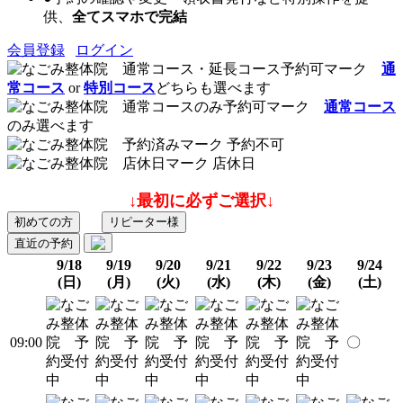
供、
全てスマホで完結
会員登録
ログイン
通
常コース
or
特別コース
どちらも選べます
通常コース
のみ選べます
予約不可
店休日
↓最初に必ずご選択↓
初めての方
リピーター様
直近の予約
9/18
9/19
9/20
9/21
9/22
9/23
9/24
(日)
(月)
(火)
(水)
(木)
(金)
(土)
09:00
〇