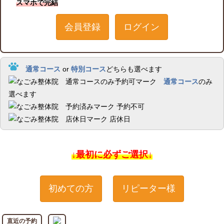
スマホで完結
会員登録
ログイン
通常コース
or
特別コース
どちらも選べます
通常コース
のみ
選べます
予約不可
店休日
↓最初に必ずご選択↓
初めての方
リピーター様
直近の予約