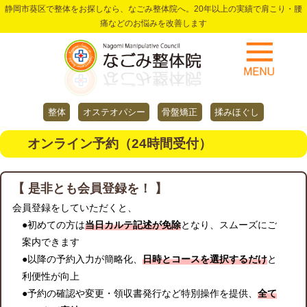
静岡市葵区で整体をお探しなら、なごみ整体院へ。20年以上の実績で肩こり・腰
痛などのお悩みを改善します
整体
オステオパシー
骨盤矯正
揉みほぐし
オンライン予約（24時間受付）
【 是非とも会員登録を！ 】
会員登録をしていただくと、
●初めての方は
当日カルテ記述が免除
となり、スムーズにご
案内できます
●以降の予約入力が簡略化、
日時とコースを選択するだけ
と
利便性が向上
●予約の確認や変更・領収書発行など特別操作を提供、
全て