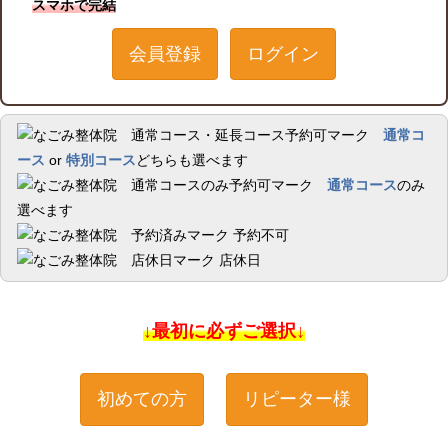
スマホで完結
会員登録
ログイン
通常コ
ース
or
特別コース
どちらも選べます
通常コース
のみ
選べます
予約不可
店休日
↓最初に必ずご選択↓
初めての方
リピーター様