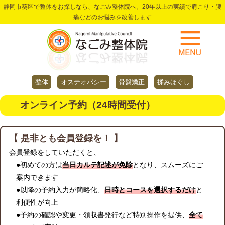
静岡市葵区で整体をお探しなら、なごみ整体院へ。20年以上の実績で肩こり・腰
痛などのお悩みを改善します
整体
オステオパシー
骨盤矯正
揉みほぐし
オンライン予約（24時間受付）
【 是非とも会員登録を！ 】
会員登録をしていただくと、
●初めての方は
当日カルテ記述が免除
となり、スムーズにご
案内できます
●以降の予約入力が簡略化、
日時とコースを選択するだけ
と
利便性が向上
●予約の確認や変更・領収書発行など特別操作を提供、
全て