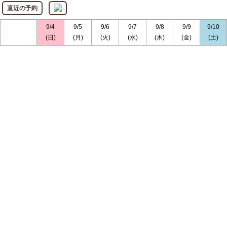
直近の予約
9/4
9/5
9/6
9/7
9/8
9/9
9/10
(日)
(月)
(火)
(水)
(木)
(金)
(土)