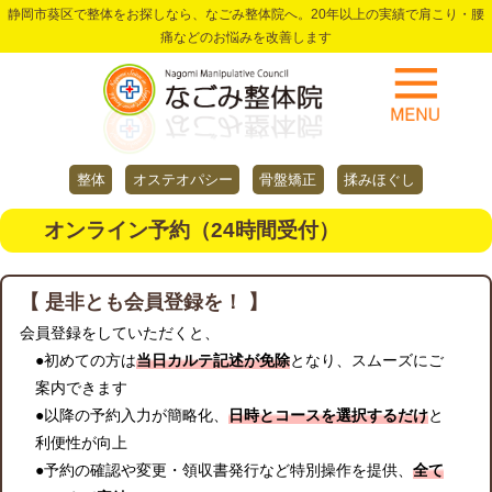
静岡市葵区で整体をお探しなら、なごみ整体院へ。20年以上の実績で肩こり・腰
痛などのお悩みを改善します
整体
オステオパシー
骨盤矯正
揉みほぐし
オンライン予約（24時間受付）
【 是非とも会員登録を！ 】
会員登録をしていただくと、
●初めての方は
当日カルテ記述が免除
となり、スムーズにご
案内できます
●以降の予約入力が簡略化、
日時とコースを選択するだけ
と
利便性が向上
●予約の確認や変更・領収書発行など特別操作を提供、
全て