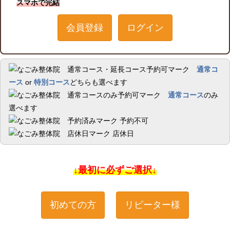
スマホで完結
会員登録
ログイン
通常コ
ース
or
特別コース
どちらも選べます
通常コース
のみ
選べます
予約不可
店休日
↓最初に必ずご選択↓
初めての方
リピーター様