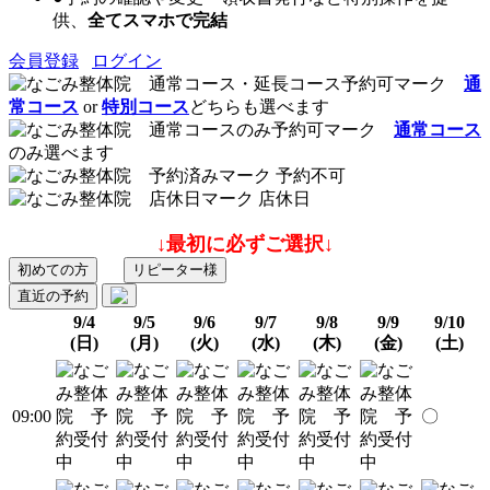
供、
全てスマホで完結
会員登録
ログイン
通
常コース
or
特別コース
どちらも選べます
通常コース
のみ選べます
予約不可
店休日
↓最初に必ずご選択↓
初めての方
リピーター様
直近の予約
9/4
9/5
9/6
9/7
9/8
9/9
9/10
(日)
(月)
(火)
(水)
(木)
(金)
(土)
09:00
〇