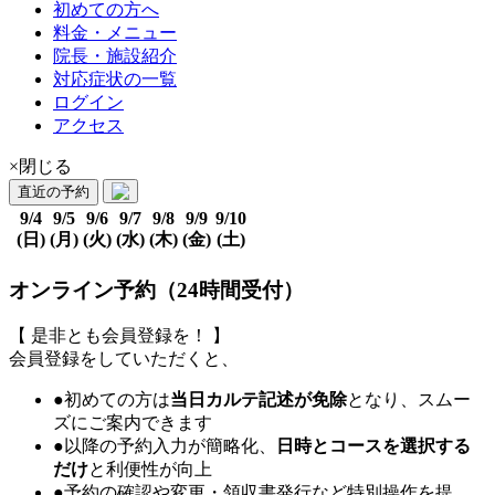
初めての方へ
料金・メニュー
院長・施設紹介
対応症状の一覧
ログイン
アクセス
×閉じる
直近の予約
9/4
9/5
9/6
9/7
9/8
9/9
9/10
(日)
(月)
(火)
(水)
(木)
(金)
(土)
オンライン予約（24時間受付）
【 是非とも会員登録を！ 】
会員登録をしていただくと、
●初めての方は
当日カルテ記述が免除
となり、スムー
ズにご案内できます
●以降の予約入力が簡略化、
日時とコースを選択する
だけ
と利便性が向上
●予約の確認や変更・領収書発行など特別操作を提