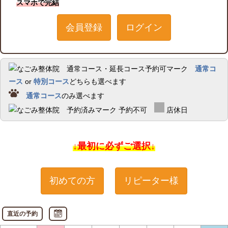
スマホで完結
会員登録
ログイン
通常コ
ース
or
特別コース
どちらも選べます
通常コース
のみ選べます
予約不可
店休日
↓最初に必ずご選択↓
初めての方
リピーター様
直近の予約