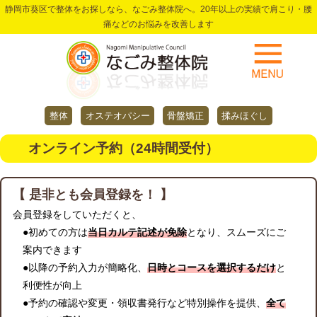
静岡市葵区で整体をお探しなら、なごみ整体院へ。20年以上の実績で肩こり・腰
痛などのお悩みを改善します
整体
オステオパシー
骨盤矯正
揉みほぐし
オンライン予約（24時間受付）
【 是非とも会員登録を！ 】
会員登録をしていただくと、
●初めての方は
当日カルテ記述が免除
となり、スムーズにご
案内できます
●以降の予約入力が簡略化、
日時とコースを選択するだけ
と
利便性が向上
●予約の確認や変更・領収書発行など特別操作を提供、
全て