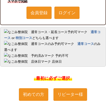
スマホで完結
会員登録
ログイン
通常コ
ース
or
特別コース
どちらも選べます
通常コース
のみ
選べます
予約不可
店休日
↓最初に必ずご選択↓
初めての方
リピーター様