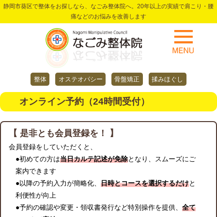
静岡市葵区で整体をお探しなら、なごみ整体院へ。20年以上の実績で肩こり・腰
痛などのお悩みを改善します
整体
オステオパシー
骨盤矯正
揉みほぐし
オンライン予約（24時間受付）
【 是非とも会員登録を！ 】
会員登録をしていただくと、
●初めての方は
当日カルテ記述が免除
となり、スムーズにご
案内できます
●以降の予約入力が簡略化、
日時とコースを選択するだけ
と
利便性が向上
●予約の確認や変更・領収書発行など特別操作を提供、
全て