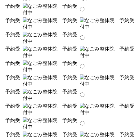
〇
〇
〇
〇
〇