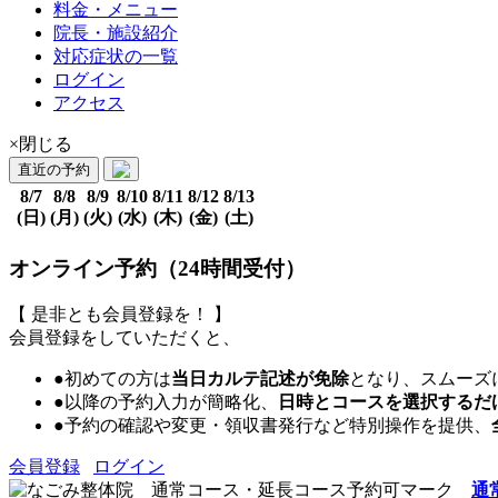
料金・メニュー
院長・施設紹介
対応症状の一覧
ログイン
アクセス
×閉じる
直近の予約
8/7
8/8
8/9
8/10
8/11
8/12
8/13
(日)
(月)
(火)
(水)
(木)
(金)
(土)
オンライン予約（24時間受付）
【 是非とも会員登録を！ 】
会員登録をしていただくと、
●初めての方は
当日カルテ記述が免除
となり、スムーズ
●以降の予約入力が簡略化、
日時とコースを選択するだ
●予約の確認や変更・領収書発行など特別操作を提供、
会員登録
ログイン
通