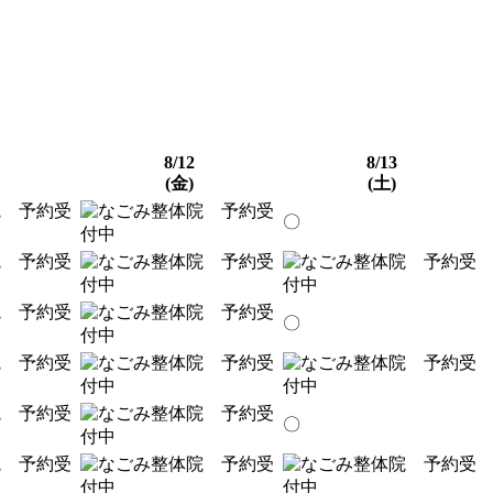
8/12
8/13
(金)
(土)
〇
〇
〇