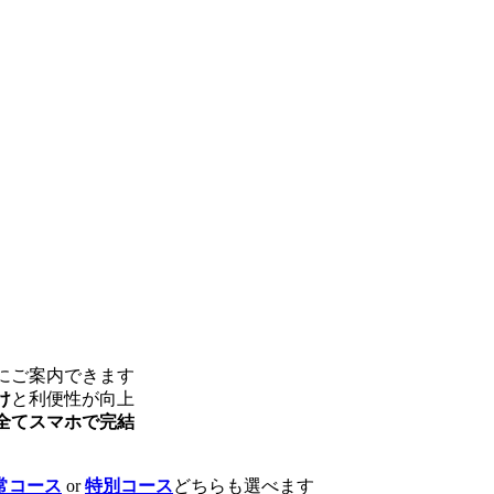
にご案内できます
け
と利便性が向上
全てスマホで完結
常コース
or
特別コース
どちらも選べます