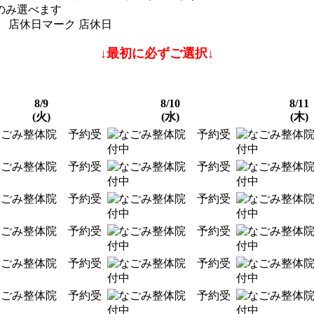
のみ選べます
店休日
↓最初に必ずご選択↓
8/9
8/10
8/11
(火)
(水)
(木)