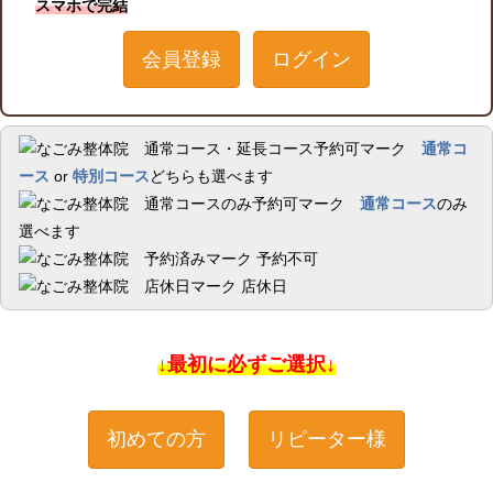
スマホで完結
会員登録
ログイン
通常コ
ース
or
特別コース
どちらも選べます
通常コース
のみ
選べます
予約不可
店休日
↓最初に必ずご選択↓
初めての方
リピーター様