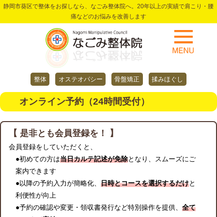
静岡市葵区で整体をお探しなら、なごみ整体院へ。20年以上の実績で肩こり・腰
痛などのお悩みを改善します
整体
オステオパシー
骨盤矯正
揉みほぐし
オンライン予約（24時間受付）
【 是非とも会員登録を！ 】
会員登録をしていただくと、
●初めての方は
当日カルテ記述が免除
となり、スムーズにご
案内できます
●以降の予約入力が簡略化、
日時とコースを選択するだけ
と
利便性が向上
●予約の確認や変更・領収書発行など特別操作を提供、
全て