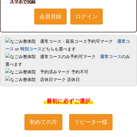
スマホで完結
会員登録
ログイン
通常コ
ース
or
特別コース
どちらも選べます
通常コース
のみ
選べます
予約不可
店休日
↓最初に必ずご選択↓
初めての方
リピーター様