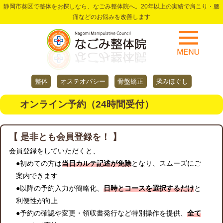
静岡市葵区で整体をお探しなら、なごみ整体院へ。20年以上の実績で肩こり・腰
痛などのお悩みを改善します
整体
オステオパシー
骨盤矯正
揉みほぐし
オンライン予約（24時間受付）
【 是非とも会員登録を！ 】
会員登録をしていただくと、
●初めての方は
当日カルテ記述が免除
となり、スムーズにご
案内できます
●以降の予約入力が簡略化、
日時とコースを選択するだけ
と
利便性が向上
●予約の確認や変更・領収書発行など特別操作を提供、
全て