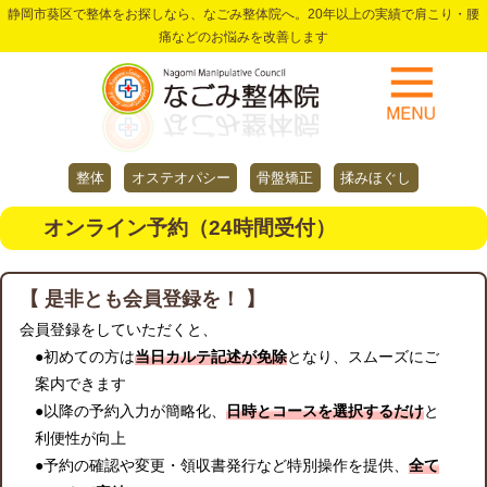
静岡市葵区で整体をお探しなら、なごみ整体院へ。20年以上の実績で肩こり・腰
痛などのお悩みを改善します
整体
オステオパシー
骨盤矯正
揉みほぐし
オンライン予約（24時間受付）
【 是非とも会員登録を！ 】
会員登録をしていただくと、
●初めての方は
当日カルテ記述が免除
となり、スムーズにご
案内できます
●以降の予約入力が簡略化、
日時とコースを選択するだけ
と
利便性が向上
●予約の確認や変更・領収書発行など特別操作を提供、
全て