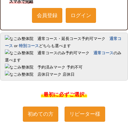
スマホで完結
会員登録
ログイン
通常コ
ース
or
特別コース
どちらも選べます
通常コース
のみ
選べます
予約不可
店休日
↓最初に必ずご選択↓
初めての方
リピーター様