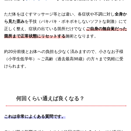
ただ体をほぐすマッサージ等とは違い、各症状や不調に対し
全身か
ら見た歪み
を手技（バキバキ・ボキボキしないソフトな刺激）にて
正しく整え、症状の出ている箇所だけでなく
ご自身の無自覚だった
箇所まで正常状態にリセットする
施術となります。
約20分前後とお体への負担も少なく済みますので、小さなお子様
（小学生低学年）～ご高齢（過去最高98歳）の方々まで気軽に受
けられます。
何回くらい通えば良くなる？
これは非常によくある質問です。