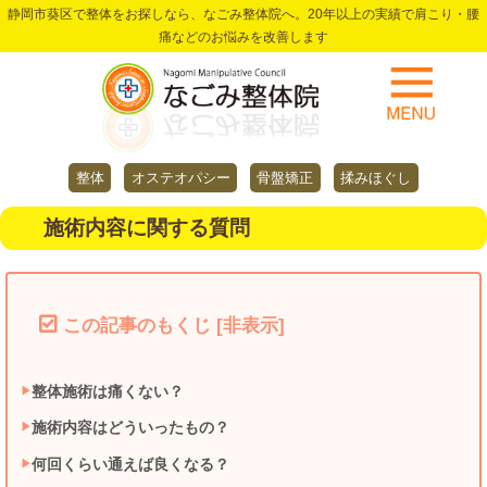
静岡市葵区で整体をお探しなら、なごみ整体院へ。20年以上の実績で肩こり・腰
痛などのお悩みを改善します
整体
オステオパシー
骨盤矯正
揉みほぐし
施術内容に関する質問
この記事のもくじ
[
非表示
]
整体施術は痛くない？
施術内容はどういったもの？
何回くらい通えば良くなる？