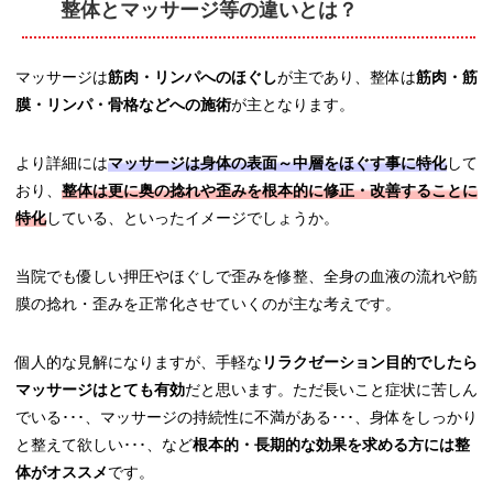
整体とマッサージ等の違いとは？
マッサージは
筋肉・リンパへのほぐし
が主であり、整体は
筋肉・筋
膜・リンパ・骨格などへの施術
が主となります。
より詳細には
マッサージは身体の表面～中層をほぐす事に特化
して
おり、
整体は更に奥の捻れや歪みを根本的に修正・改善することに
特化
している、といったイメージでしょうか。
当院でも優しい押圧やほぐしで歪みを修整、全身の血液の流れや筋
膜の捻れ・歪みを正常化させていくのが主な考えです。
個人的な見解になりますが、手軽な
リラクゼーション目的でしたら
マッサージはとても有効
だと思います。ただ長いこと症状に苦しん
でいる･･･、マッサージの持続性に不満がある･･･、身体をしっかり
と整えて欲しい･･･、など
根本的・長期的な効果を求める方には整
体がオススメ
です。