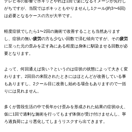
テレビ等の影響でボキッとやれば1回で楽になるイメージが先行し
がちですが、当院ではボキッともやりませんし1クール(約3〜6回)
は必要となるケースの方が大半です。
軽度症状でしたら1〜2回の施術で改善することも当然あります
し、症状の無い
疲労
の方も少ない回数で済む傾向ですが、その
疲労
に至った元の歪みを正す為にある程度は身体に馴染ませる回数が必
要となります。
よって、何回通えば良い？というのは症状の状態によって大きく変
わります。2回目の来院されたときにはほとんどが改善している事
もありますし、2クール目に改善し始める場合もありますので一括
りには見れません。
多くが普段生活の中で長年かけ歪みを形成された結果の症状ゆえ、
仮に1回で過剰な施術を行ってもまず体側が受け付けませんし、寧
ろ過負荷により悪化してしまうリスクすら出てきます。