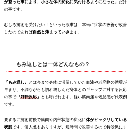
が整った事により、小さな体の変化に気付けるようになった
』だけ
の事です。
むしろ施術を受けたい！といった欲求は、本当に症状の改善が改善
したのであれば
自然と薄まっていきます
。
もみ返しとは一体どんなもの？
『もみ返し』
とは今まで身体に滞留していた血液や老廃物の循環が
早まり、不調ながらも慣れ親しんだ身体とのギャップに対する反応
の事で
『
好転反応
』
とも呼ばれます。軽い筋肉痛や倦怠感が代表例
です。
要するに施術前後で筋肉や内部状態の変化に
体がビックリしている
状態
です。個人差もありますが、短時間で改善するので特段気にす