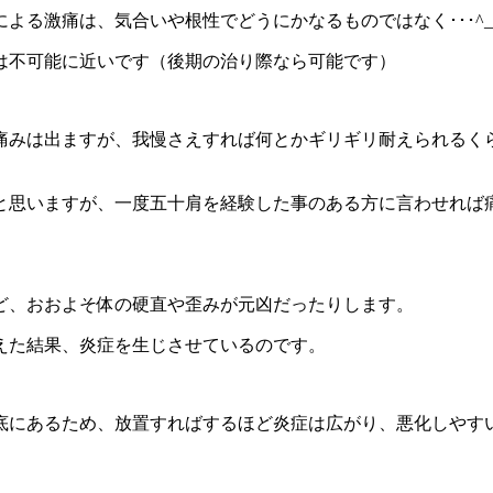
る激痛は、気合いや根性でどうにかなるものではなく･･･^_^
は不可能に近いです（後期の治り際なら可能です）
痛みは出ますが、我慢さえすれば何とかギリギリ耐えられるく
と思いますが、一度五十肩を経験した事のある方に言わせれば
ど、おおよそ体の硬直や歪みが元凶だったりします。
えた結果、炎症を生じさせているのです。
底にあるため、放置すればするほど炎症は広がり、悪化しやす