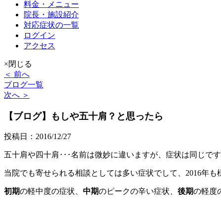
料金・メニュー
院長・施設紹介
対応症状の一覧
ログイン
アクセス
×閉じる
＜ 前へ
ブログ一覧
次へ ＞
【ブログ】もしや五十肩？と思ったら
投稿日：2016/12/27
五十肩や四十肩･･･名前は微妙に違いますが、症状は同じで
当院でも寄せられる相談としては多い症状でして、2016年
初期
の
軽中度の症状
、
中期
の
ピークの辛い症状
、
後期
の
軽度