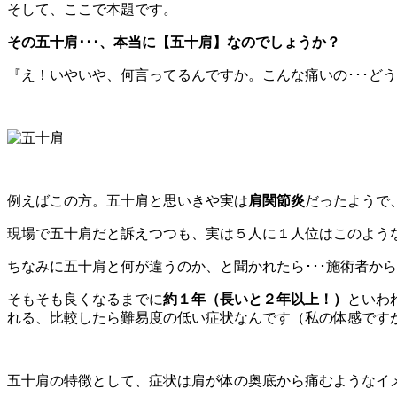
そして、ここで本題です。
その五十肩･･･、本当に【五十肩】なのでしょうか？
『え！いやいや、何言ってるんですか。こんな痛いの･･･ど
例えばこの方。五十肩と思いきや実は
肩関節炎
だったようで
現場で五十肩だと訴えつつも、実は５人に１人位はこのよう
ちなみに五十肩と何が違うのか、と聞かれたら･･･施術者か
そもそも良くなるまでに
約１年（長いと２年以上！）
といわ
れる、比較したら難易度の低い症状なんです（私の体感です
五十肩の特徴として、症状は肩が体の奥底から痛むようなイ