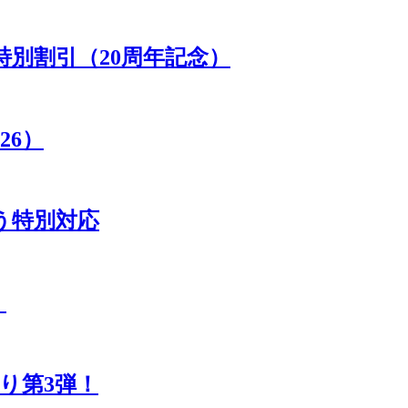
別割引（20周年記念）
26）
う特別対応
）
り第3弾！